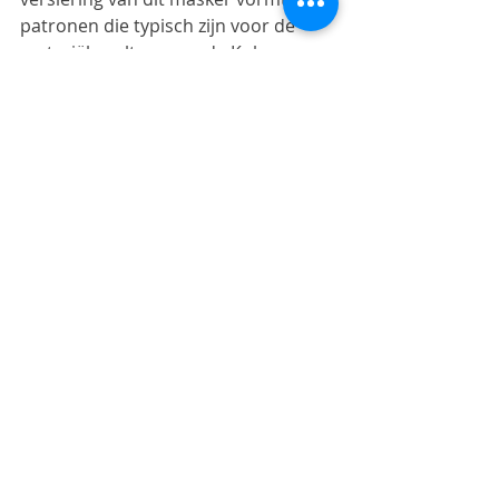
patronen die typisch zijn voor de 
materiële cultuur van de Kuba. 
Hierbij worden diverse objecten en 
culturele contexten verweven met 
elkaar. 
Kuba
De meeste hoofdtooien uit DRC die u 